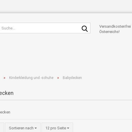
Suche...
Versandkostenfrei 
Österreichs!
»
»
Kinderkleidung und -schuhe
Babydecken
ecken
Sortieren nach
pro Seite
Sortieren nach
12 pro Seite