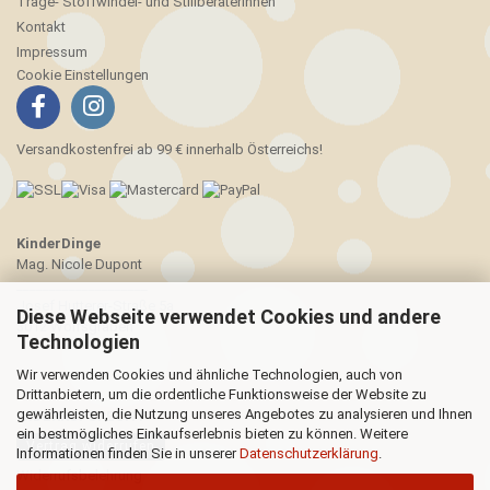
Trage- Stoffwindel- und Stillberaterinnen
Kontakt
Impressum
Cookie Einstellungen
Versandkostenfrei ab 99 € innerhalb Österreichs!
KinderDinge
Mag. Nicole Dupont
____________________
Josef Hutterer-Straße 5a
Diese Webseite verwendet Cookies und andere
3012 Wolfsgraben
Technologien
Wir verwenden Cookies und ähnliche Technologien, auch von
Drittanbietern, um die ordentliche Funktionsweise der Website zu
gewährleisten, die Nutzung unseres Angebotes zu analysieren und Ihnen
WIDERRUFSRECHT
ein bestmögliches Einkaufserlebnis bieten zu können. Weitere
Vertrag widerrufen
Informationen finden Sie in unserer
Datenschutzerklärung
.
Widerrufsbelehrung