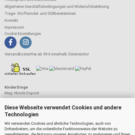
Allgemeine Geschäftsbedingungen und Widerrufsbelehrung
Trage- Stoffwindel- und Stillberaterinnen
Kontakt
Impressum
Cookie Einstellungen
Versandkostenfrei ab 99 € innerhalb Österreichs!
KinderDinge
Mag. Nicole Dupont
____________________
Josef Hutterer-Straße 5a
Diese Webseite verwendet Cookies und andere
3012 Wolfsgraben
Technologien
Wir verwenden Cookies und ähnliche Technologien, auch von
Drittanbietern, um die ordentliche Funktionsweise der Website zu
gewährleisten, die Nutzung unseres Angebotes zu analysieren und Ihnen
WIDERRUFSRECHT