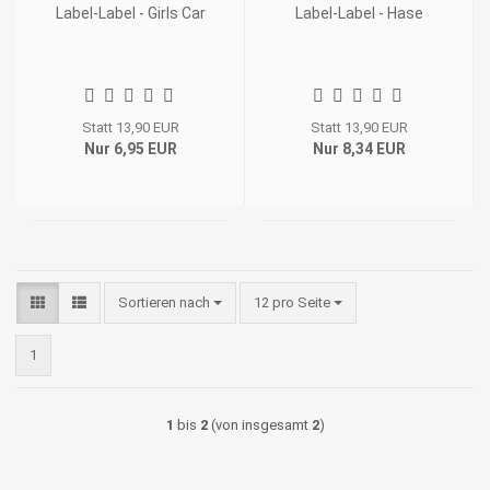
Label-Label - Girls Car
Label-Label - Hase
Statt 13,90 EUR
Statt 13,90 EUR
Nur 6,95 EUR
Nur 8,34 EUR
Sortieren nach
pro Seite
Sortieren nach
12 pro Seite
1
1
bis
2
(von insgesamt
2
)