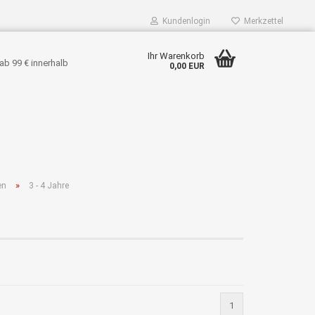
Kundenlogin
Merkzettel
Ihr Warenkorb
ab 99 € innerhalb
0,00 EUR
»
en
3 - 4 Jahre
1