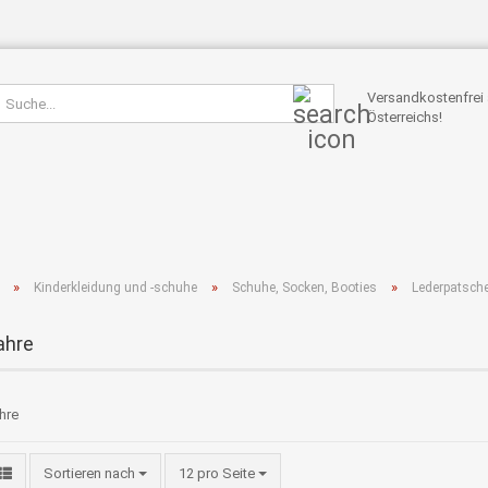
Suche...
Versandkostenfrei 
Österreichs!
»
»
»
Kinderkleidung und -schuhe
Schuhe, Socken, Booties
Lederpatsch
ahre
Sortieren nach
pro Seite
Sortieren nach
12 pro Seite