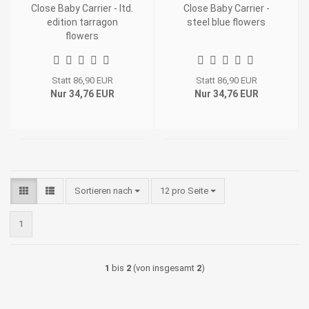
Close Baby Carrier - ltd.
Close Baby Carrier -
edition tarragon
steel blue flowers
flowers
Statt 86,90 EUR
Statt 86,90 EUR
Nur 34,76 EUR
Nur 34,76 EUR
Sortieren nach
pro Seite
Sortieren nach
12 pro Seite
1
1
bis
2
(von insgesamt
2
)