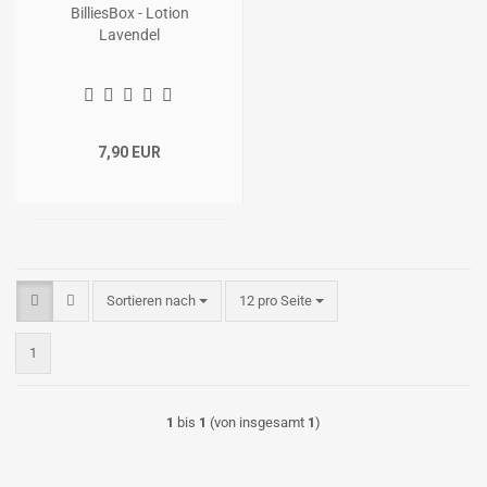
BilliesBox - Lotion
Lavendel
7,90 EUR
Sortieren nach
pro Seite
Sortieren nach
12 pro Seite
1
1
bis
1
(von insgesamt
1
)