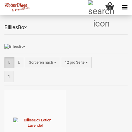
BilliesBox
Sortieren nach
pro Seite
Sortieren nach
12 pro Seite
1