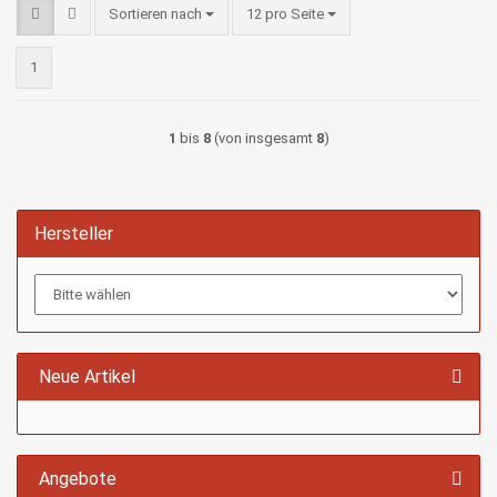
Sortieren nach
pro Seite
Sortieren nach
12 pro Seite
1
1
bis
8
(von insgesamt
8
)
Hersteller
Neue Artikel
Angebote