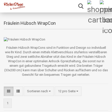
Fräulein Hübsch WrapCon
Fräulein Hübsch WrapCons sind in Funktion und Design so individuell
wie Ihr Kind. Durch einen mittels Klettverschluss stufenlos verstellbaren
Steg und zwei seitliche Abnäher sitzt das Kind in der Fräulein Hübsch
WrapCon in einer optimalen Anhock-Spreizhaltung, die sonst nur in
einem gut gebundene Tragetuch erreicht wird. Die breiten Träger
(33x200 cm) kann man über Schulter und Rücken auffächern und so das
Gewicht für ein bequemes Tragen gut verteilen.
Sortieren nach
pro Seite
Sortieren nach
12 pro Seite
1