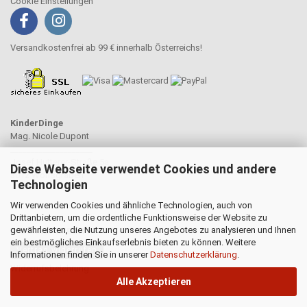
Cookie Einstellungen
Versandkostenfrei ab 99 € innerhalb Österreichs!
KinderDinge
Mag. Nicole Dupont
____________________
Josef Hutterer-Straße 5a
Diese Webseite verwendet Cookies und andere
3012 Wolfsgraben
Technologien
Wir verwenden Cookies und ähnliche Technologien, auch von
Drittanbietern, um die ordentliche Funktionsweise der Website zu
gewährleisten, die Nutzung unseres Angebotes zu analysieren und Ihnen
WIDERRUFSRECHT
ein bestmögliches Einkaufserlebnis bieten zu können. Weitere
Vertrag widerrufen
Informationen finden Sie in unserer
Datenschutzerklärung
.
Widerrufsbelehrung
Alle Akzeptieren