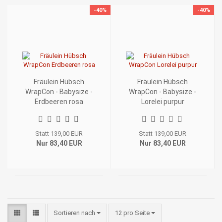
-40%
-40%
Fräulein Hübsch
Fräulein Hübsch
WrapCon - Babysize -
WrapCon - Babysize -
Erdbeeren rosa
Lorelei purpur
Statt 139,00 EUR
Statt 139,00 EUR
Nur 83,40 EUR
Nur 83,40 EUR
Sortieren nach
pro Seite
Sortieren nach
12 pro Seite