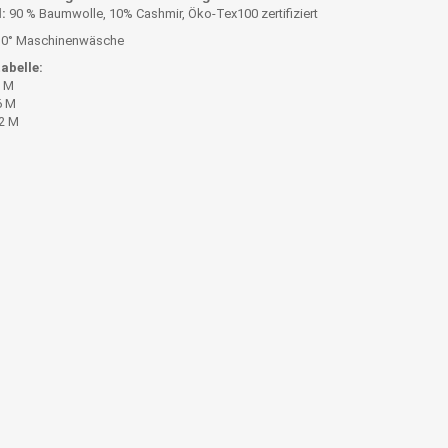
:
90 % Baumwolle, 10% Cashmir, Öko-Tex100 zertifiziert
0° Maschinenwäsche
abelle:
2 M
6 M
12 M