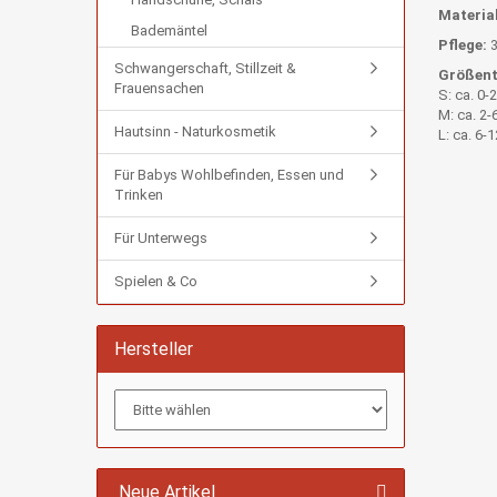
Material
Bademäntel
Pflege:
3
Schwangerschaft, Stillzeit &
Größent
Frauensachen
S: ca. 0-
M: ca. 2-
Hautsinn - Naturkosmetik
L: ca. 6-
Für Babys Wohlbefinden, Essen und
Trinken
Für Unterwegs
Spielen & Co
Hersteller
Neue Artikel