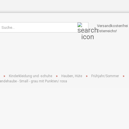
Suche...
Versandkostenfrei 
Österreichs!
»
»
»
»
Kinderkleidung und -schuhe
Hauben, Hüte
Frühjahr/Sommer
endehaube - Small - grau mit Punkten/ rosa