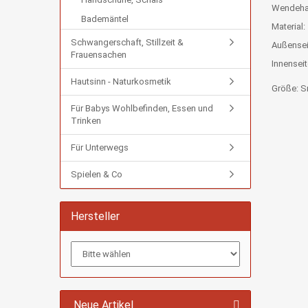
Wendehau
Bademäntel
Material:
Schwangerschaft, Stillzeit &
Außenseit
Frauensachen
Innenseit
Hautsinn - Naturkosmetik
Größe: Sm
Für Babys Wohlbefinden, Essen und
Trinken
Für Unterwegs
Spielen & Co
Hersteller
Neue Artikel