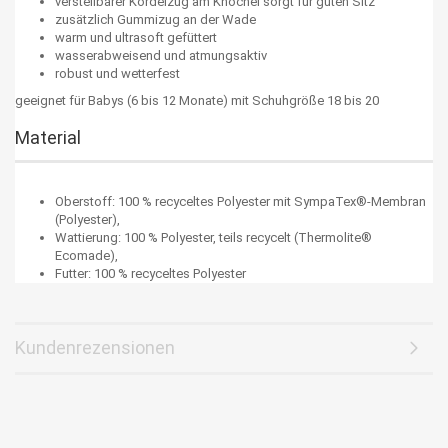
verstellbarer Kordelzug am Knöchel sorgt für guten Sitz
zusätzlich Gummizug an der Wade
warm und ultrasoft gefüttert
wasserabweisend und atmungsaktiv
robust und wetterfest
geeignet für Babys (6 bis 12 Monate) mit Schuhgröße 18 bis 20
Material
Oberstoff: 100 % recyceltes Polyester mit SympaTex®-Membran
(Polyester),
Wattierung: 100 % Polyester, teils recycelt (Thermolite®
Ecomade),
Futter: 100 % recyceltes Polyester
Kundenrezensionen