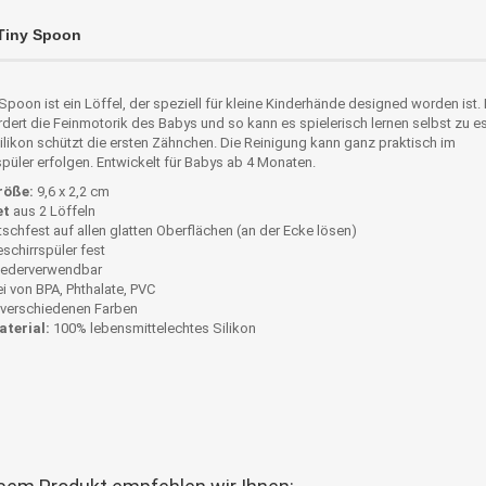
Tiny Spoon
Spoon ist ein Löffel, der speziell für kleine Kinderhände designed worden ist.
rdert die Feinmotorik des Babys und so kann es spielerisch lernen selbst zu e
likon schützt die ersten Zähnchen. Die Reinigung kann ganz praktisch im
püler erfolgen. Entwickelt für Babys ab 4 Monaten.
röße:
9,6 x 2,2 cm
et
aus 2 Löffeln
tschfest auf allen glatten Oberflächen (an der Ecke lösen)
schirrspüler fest
ederverwendbar
ei von BPA, Phthalate, PVC
 verschiedenen Farben
terial:
100% lebensmittelechtes Silikon