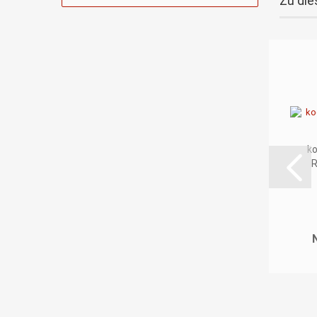
Zu die
ko
R