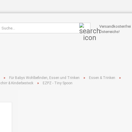
Suche...
Versandkostenfrei 
Österreichs!
»
»
»
Für Babys Wohlbefinden, Essen und Trinken
Essen & Trinken
»
chirr & Kinderbesteck
EZPZ - Tiny Spoon