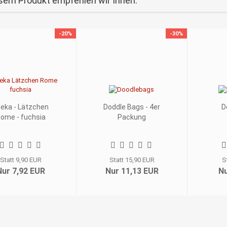
sem Produkt empfehlen wir Ihnen:
-20%
-30%
eka - Lätzchen
Doddle Bags - 4er
D
ome - fuchsia
Packung
Statt 9,90 EUR
Statt 15,90 EUR
S
Nur 7,92 EUR
Nur 11,13 EUR
Nu