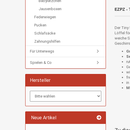
Babylätzchen
Jausenboxen
EZPZ - 
Federwiegen
Pucken
Der Tiny 
Löffel fö
Schlafsäcke
weiche Si
Zahnungshilfen
Geschirrs
Für Unterwegs
G
S
ru
Spielen & Co
Ge
wi
fr
Hersteller
in
Ma
Neue Artikel