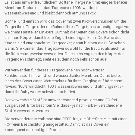
Es ist aus umweltfreundlichem Softshell hergestellt mit eingearbeiteter
Membran. Dadurch ist das Tragecover 100% winddicht,
wasserabweisend und bleibt dennoch atmungsaktiv.
Schnell und einfach wird das Cover mit zwei Klickverschlüssen um die
Träger ihrer Trage oder die Bahnen Ihres Tragetuchs befestigt - egal von
welchem Hersteller. Ein extra Gurt hält die Seiten des Covers schön dicht
an ihrem Körper, damit keine Zugluft eindringen kann. Die Beine des
Kindes sind eingepackt im Tragecover, damit bleiben die Füße schön
warm. Sie können das Tragecover sowohl für die Bauch-, als auch für
die Rückentrageweise verwenden. Da es sich eng um den Körper des
Tragenden schmiegt, sieht es zudem noch sehr schön aus!
Wir verwenden für dieses Tragecover einen hochwertigen
Funktionsstoff mit wind- und wasserdichter Membran. Damit bietet
Ihnen das Cover einen Wetterschutz für Ihren Tragling auf höchstem
Niveau: 100% winddicht, 100% wasserabweisend und atmungsaktiv -
damit Ihr Baby weder schwitzt noch friert.
Der verwendete Stoff ist umweltschonend produziert und FC-frei
ausgerüstet. Bitte beachten Sie, dass - je nach Farbe - verschiedene
Stoffe verwendet werden.
Die verwendeten Membrane sind PTFE-frei, die Oberfläche ist mit einer
FC-freien Beschichtung ausgestattet. Damit ist das Cover ein
konsequent nachhaltiges Produkt.