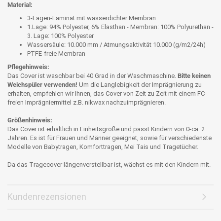
Material:
3-Lagen-Laminat mit wasserdichter Membran
1.Lage: 94% Polyester, 6% Elasthan - Membran: 100% Polyurethan -
3. Lage: 100% Polyester
Wassersäule: 10.000 mm / Atmungsaktivität 10.000 (g/m2/24h)
PTFE-freie Membran
Pflegehinweis:
Das Cover ist waschbar bei 40 Grad in der Waschmaschine.
Bitte keinen
Weichspüler verwenden!
Um die Langlebigkeit der Imprägnierung zu
erhalten, empfehlen wir Ihnen, das Cover von Zeit zu Zeit mit einem FC-
freien Imprägniermittel z.B. nikwax nachzuimprägnieren.
Größenhinweis:
Das Cover ist erhältlich in Einheitsgröße und passt Kindern von 0-ca. 2
Jahren. Es ist für Frauen und Männer geeignet, sowie für verschiedenste
Modelle von Babytragen, Komforttragen, Mei Tais und Tragetücher.
Da das Tragecover längenverstellbar ist, wächst es mit den Kindern mit.
Kundenrezensionen