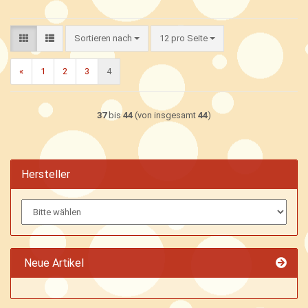
Sortieren nach
pro Seite
Sortieren nach
12 pro Seite
«
1
2
3
4
37
bis
44
(von insgesamt
44
)
Hersteller
Neue Artikel