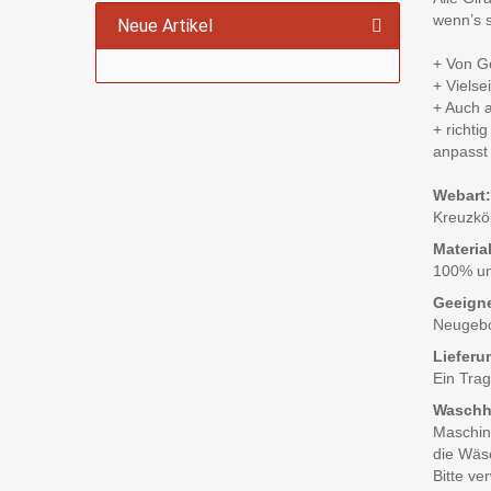
wenn’s 
Neue Artikel
+ Von Ge
+ Vielse
+ Auch 
+ richti
anpasst
Webart:
Kreuzkö
Material
100% un
Geeigne
Neugebor
Lieferu
Ein Trag
Waschh
Maschin
die Wäs
Bitte ve