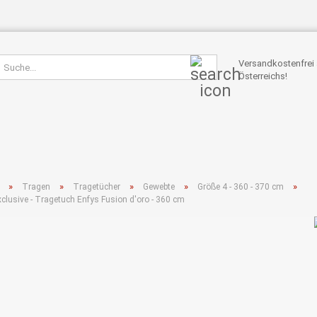
Suche...
Versandkostenfrei 
Österreichs!
»
»
»
»
»
Tragen
Tragetücher
Gewebte
Größe 4 - 360 - 370 cm
xclusive - Tragetuch Enfys Fusion d'oro - 360 cm