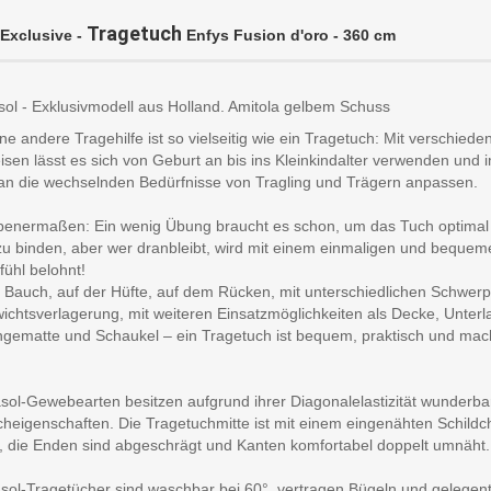
Tragetuch
 Exclusive -
Enfys Fusion d'oro - 360 cm
sol - Exklusivmodell aus Holland. Amitola gelbem Schuss
e andere Tragehilfe ist so vielseitig wie ein Tragetuch: Mit verschiede
sen lässt es sich von Geburt an bis ins Kleinkindalter verwenden und
 an die wechselnden Bedürfnisse von Tragling und Trägern anpassen.
enermaßen: Ein wenig Übung braucht es schon, um das Tuch optimal
zu binden, aber wer dranbleibt, wird mit einem einmaligen und bequem
fühl belohnt!
 Bauch, auf der Hüfte, auf dem Rücken, mit unterschiedlichen Schwer
chtsverlagerung, mit weiteren Einsatzmöglichkeiten als Decke, Unterl
gematte und Schaukel – ein Tragetuch ist bequem, praktisch und mac
asol-Gewebearten besitzen aufgrund ihrer Diagonalelastizität wunderba
heigenschaften. Die Tragetuchmitte ist mit einem eingenähten Schildc
t, die Enden sind abgeschrägt und Kanten komfortabel doppelt umnäht
asol-Tragetücher sind waschbar bei 60°, vertragen Bügeln und gelegent