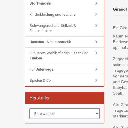
Stoffwindeln
Girasol
Kinderkleidung und -schuhe
Schwangerschaft, Stillzeit &
Ein Gira
Frauensachen
Kaum ein
Bindewei
Hautsinn - Naturkosmetik
optimal
Für Babys Wohlbefinden, Essen und
Trinken
Zugegeb
schnell 
Für Unterwegs
Tragege
Vor dem
Spielen & Co
und Gewi
Babyhän
Spaß.
Hersteller
Alle Gir
Tragetuc
markier
Alle Gir