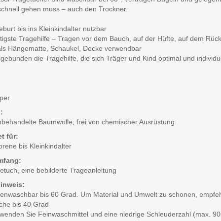
schnell gehen muss – auch den Trockner.
burt bis ins Kleinkindalter nutzbar
itigste Tragehilfe – Tragen vor dem Bauch, auf der Hüfte, auf dem Rü
als Hängematte, Schaukel, Decke verwendbar
g gebunden die Tragehilfe, die sich Träger und Kind optimal und individu
per
:
behandelte Baumwolle, frei von chemischer Ausrüstung
t für:
ene bis Kleinkindalter
mfang:
etuch, eine bebilderte Trageanleitung
inweis:
enwaschbar bis 60 Grad. Um Material und Umwelt zu schonen, empfeh
che bis 40 Grad
rwenden Sie Feinwaschmittel und eine niedrige Schleuderzahl (max. 90