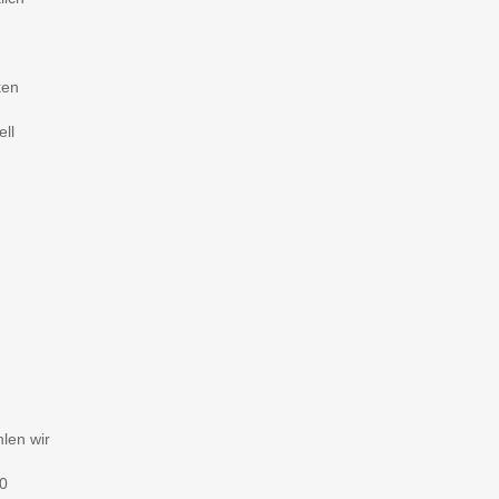
cken
ell
len wir
0