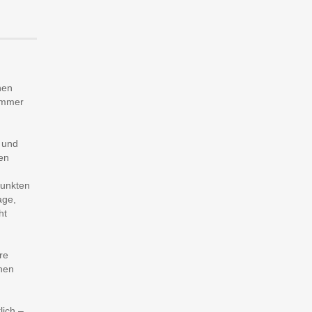
nen
 immer
 und
en
punkten
age,
ht
re
hen
.
lich –