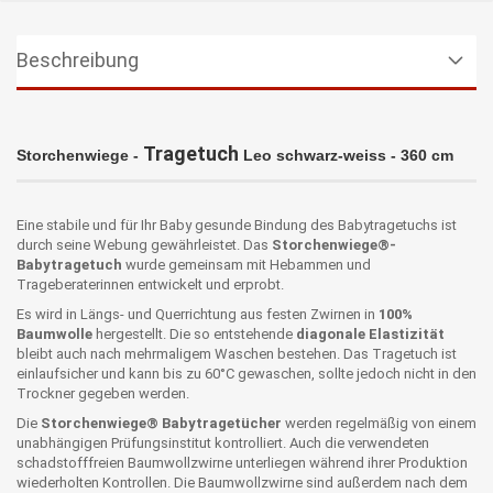
Beschreibung
Tragetuch
Storchenwiege -
Leo schwarz-weiss - 360 cm
Eine stabile und für Ihr Baby gesunde Bindung des Babytragetuchs ist
durch seine Webung gewährleistet. Das
Storchenwiege®-
Babytragetuch
wurde gemeinsam mit Hebammen und
Trageberaterinnen entwickelt und erprobt.
Es wird in Längs- und Querrichtung aus festen Zwirnen in
100%
Baumwolle
hergestellt. Die so entstehende
diagonale Elastizität
bleibt auch nach mehrmaligem Waschen bestehen. Das Tragetuch ist
einlaufsicher und kann bis zu 60°C gewaschen, sollte jedoch nicht in den
Trockner gegeben werden.
Die
Storchenwiege® Babytragetücher
werden regelmäßig von einem
unabhängigen Prüfungsinstitut kontrolliert. Auch die verwendeten
schadstofffreien Baumwollzwirne unterliegen während ihrer Produktion
wiederholten Kontrollen. Die Baumwollzwirne sind außerdem nach dem