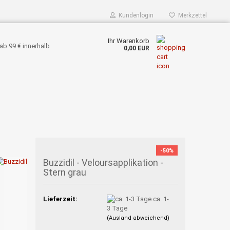
Kundenlogin
Merkzettel
Ihr Warenkorb
ab 99 € innerhalb
0,00 EUR
-50%
Buzzidil - Veloursapplikation -
Stern grau
Lieferzeit:
ca. 1-
3 Tage
(Ausland abweichend)