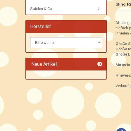
Sling Ri
Spielen & Co
Ob als ge
Hersteller
einfach p
in vielen
Größe S
Größe M
Größe L
Neue Artikel
Material
Hinweis
Verkauf 