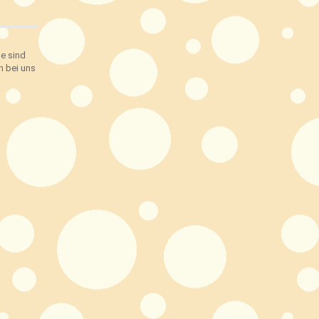
ge sind
h bei uns